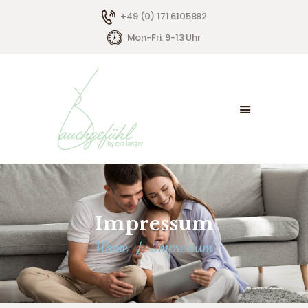
+49 (0) 171 6105882
Mon-Fri: 9-13 Uhr
HOME
ÜBER MICH
ANGEBOTE
KONTAKT
Impressum
Home
Impressum