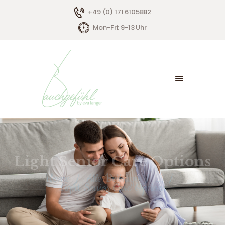
+49 (0) 171 6105882
Mon-Fri: 9-13 Uhr
HOME
ÜBER MICH
ANGEBOTE
KONTAKT
Light Senior Care Options
Home
Alle Beiträge
...
Light Senior Care Options