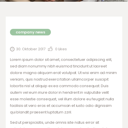
company news
30. Oktober 2017
0
Likes
Lorem ipsum dolor sit amet, consectetuer adipiscing elit,
sed diam nonummy nibh euismod tincidunt ut laoreet
dolore magna aliquam erat volutpat. Ut wisi enim ad minim
veniam, quis nostrud exerci tation ullamcorper suscipit
lobortis nisl ut aliquip ex ea commodo consequat. Duis
autem vel eum iriure dolor in hendrerit in vulputate velit
esse molestie consequat, vel illum dolore eu feugiat nulla
facilisis at vero eros et accumsan et iusto odio dignissim
qui blandit praesent luptatum zzril.
Sed ut perspiciatis, unde omnis iste natus error sit