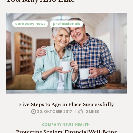
company news
professionals
Five Steps to Age in Place Successfully
30. OKTOBER 2017
|
0
LIKES
COMPANY NEWS
HEALTH
Protecting Seniors’ Financial Well-Being