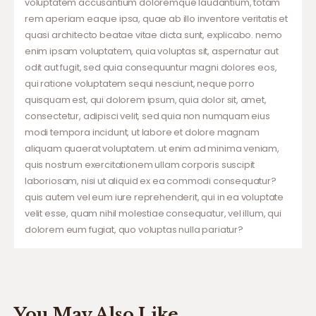
voluptatem accusantium doloremque laudantium, totam
rem aperiam eaque ipsa, quae ab illo inventore veritatis et
quasi architecto beatae vitae dicta sunt, explicabo. nemo
enim ipsam voluptatem, quia voluptas sit, aspernatur aut
odit aut fugit, sed quia consequuntur magni dolores eos,
qui ratione voluptatem sequi nesciunt, neque porro
quisquam est, qui dolorem ipsum, quia dolor sit, amet,
consectetur, adipisci velit, sed quia non numquam eius
modi tempora incidunt, ut labore et dolore magnam
aliquam quaerat voluptatem. ut enim ad minima veniam,
quis nostrum exercitationem ullam corporis suscipit
laboriosam, nisi ut aliquid ex ea commodi consequatur?
quis autem vel eum iure reprehenderit, qui in ea voluptate
velit esse, quam nihil molestiae consequatur, vel illum, qui
dolorem eum fugiat, quo voluptas nulla pariatur?
You May Also Like