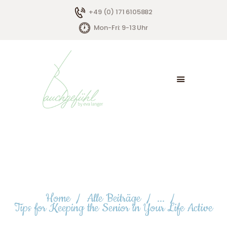
+49 (0) 171 6105882
Mon-Fri: 9-13 Uhr
HOME
ÜBER MICH
ANGEBOTE
KONTAKT
Tips for Keeping the Senior
in Your Life Active
Home
Alle Beiträge
...
Tips for Keeping the Senior in Your Life Active