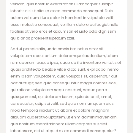
veniam, quis nostrud exerci tation ullamcorper suscipit
lobortis nisl ut aliquip ex ea commodo consequat. Duis
autem vel eum iriure dolor in hendrerit in vulputate velit
esse molestie consequat, vel illum dolore eu feugiat nulla
facilisis at vero eros et accumsan et iusto odio dignissim
qui blandit praesent luptatum zzril.
Sed ut perspiciatis, unde omnis iste natus error sit
voluptatem accusantium doloremque laudantium, totam
rem aperiam eaque ipsa, quae ab illo inventore veritatis et
quasi architecto beatae vitae dicta sunt, explicabo. nemo
enim ipsam voluptatem, quia voluptas sit, aspernatur aut
odit aut fugit, sed quia consequuntur magni dolores eos,
qui ratione voluptatem sequi nesciunt, neque porro
quisquam est, qui dolorem ipsum, quia dolor sit, amet,
consectetur, adipisci velit, sed quia non numquam eius
modi tempora incidunt, ut labore et dolore magnam
aliquam quaerat voluptatem. ut enim ad minima veniam,
quis nostrum exercitationem ullam corporis suscipit
laboriosam, nisi ut aliquid ex ea commodi consequatur?