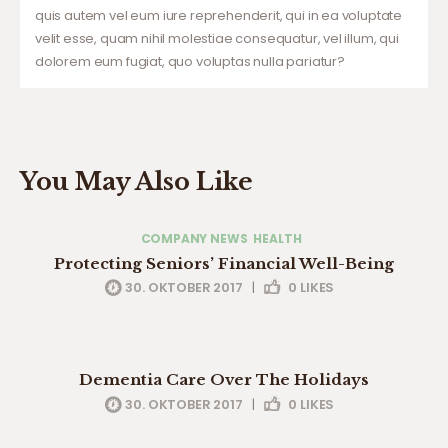
quis autem vel eum iure reprehenderit, qui in ea voluptate
velit esse, quam nihil molestiae consequatur, vel illum, qui
dolorem eum fugiat, quo voluptas nulla pariatur?
You May Also Like
COMPANY NEWS
HEALTH
Protecting Seniors’ Financial Well-Being
30. OKTOBER 2017
|
0
LIKES
company news
health
professionals
Dementia Care Over The Holidays
30. OKTOBER 2017
|
0
LIKES