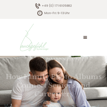
+49 (0) 171 6105882
Mon-Fri: 9-13 Uhr
HOME
ÜBER MICH
ANGEBOTE
KONTAKT
How Family Photo Albums
Connect Seniors and
Caregivers
Home
Alle Beiträge
...
How Family Photo Albums Connect Seniors and...