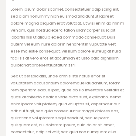
Lorem ipsum dolor sit amet, consectetuer adipiscing elit,
sed diam nonummy nibh euismod tincidunt ut laoreet
dolore magna aliquam erat volutpat. Ut wisi enim ad minim
veniam, quis nostrud exerci tation ullamcorper suscipit
lobortis nisl ut aliquip ex ea commodo consequat. Duis
autem vel eum iriure dolor in hendrerit in vulputate velit
esse molestie consequat, vel illum dolore eu feugiat nulla
facilisis at vero eros et accumsan et iusto odio dignissim
qui blandit praesent luptatum zzril.
Sed ut perspiciatis, unde omnis iste natus error sit
voluptatem accusantium doloremque laudantium, totam
rem aperiam eaque ipsa, quae ab illo inventore veritatis et
quasi architecto beatae vitae dicta sunt, explicabo. nemo
enim ipsam voluptatem, quia voluptas sit, aspernatur aut
odit aut fugit, sed quia consequuntur magni dolores eos,
qui ratione voluptatem sequi nesciunt, neque porro
quisquam est, qui dolorem ipsum, quia dolor sit, amet,
consectetur, adipisci velit, sed quia non numquam eius