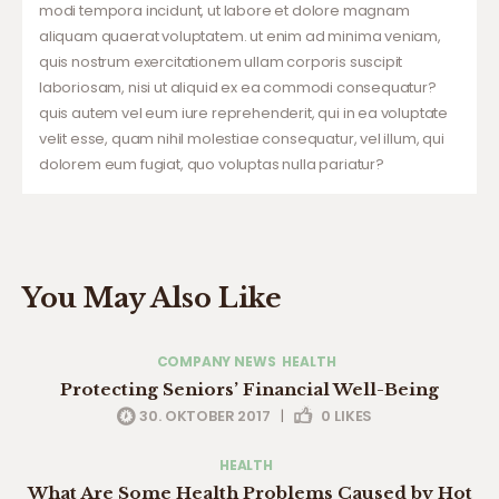
modi tempora incidunt, ut labore et dolore magnam
aliquam quaerat voluptatem. ut enim ad minima veniam,
quis nostrum exercitationem ullam corporis suscipit
laboriosam, nisi ut aliquid ex ea commodi consequatur?
quis autem vel eum iure reprehenderit, qui in ea voluptate
velit esse, quam nihil molestiae consequatur, vel illum, qui
dolorem eum fugiat, quo voluptas nulla pariatur?
You May Also Like
COMPANY NEWS
HEALTH
Protecting Seniors’ Financial Well-Being
30. OKTOBER 2017
|
0
LIKES
HEALTH
What Are Some Health Problems Caused by Hot