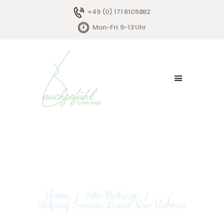
+49 (0) 171 6105882
Mon-Fri: 9-13 Uhr
HOME
ÜBER MICH
ANGEBOTE
KONTAKT
Helping Seniors Learn New
Hobbies
Home
Alle Beiträge
...
Helping Seniors Learn New Hobbies