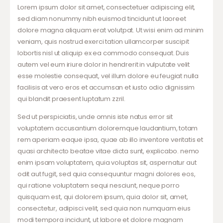
Lorem ipsum dolor sit amet, consectetuer adipiscing elit,
sed diam nonummy nibh euismod tincidunt ut laoreet
dolore magna aliquam erat volutpat. Ut wisi enim ad minim
veniam, quis nostrud exerci tation ullamcorper suscipit
lobortis nisl ut aliquip ex ea commodo consequat. Duis
autem vel eum iriure dolor in hendrerit in vulputate velit
esse molestie consequat, vel illum dolore eu feugiat nulla
facilisis at vero eros et accumsan et iusto odio dignissim
qui blandit praesent luptatum zzril.
Sed ut perspiciatis, unde omnis iste natus error sit
voluptatem accusantium doloremque laudantium, totam
rem aperiam eaque ipsa, quae ab illo inventore veritatis et
quasi architecto beatae vitae dicta sunt, explicabo. nemo
enim ipsam voluptatem, quia voluptas sit, aspernatur aut
odit aut fugit, sed quia consequuntur magni dolores eos,
qui ratione voluptatem sequi nesciunt, neque porro
quisquam est, qui dolorem ipsum, quia dolor sit, amet,
consectetur, adipisci velit, sed quia non numquam eius
modi tempora incidunt, ut labore et dolore magnam